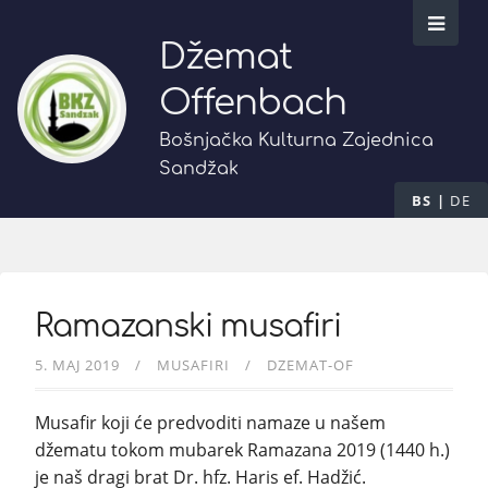
Džemat
Offenbach
Bošnjačka Kulturna Zajednica
Sandžak
BS
DE
Ramazanski musafiri
5. MAJ 2019
MUSAFIRI
DZEMAT-OF
Musafir koji će predvoditi namaze u našem
džematu tokom mubarek Ramazana 2019 (1440 h.)
je naš dragi brat Dr. hfz. Haris ef. Hadžić.